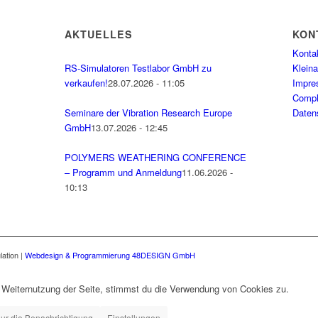
AKTUELLES
KON
Konta
RS-Simulatoren Testlabor GmbH zu
Klein
verkaufen!
28.07.2026 - 11:05
Impr
Compli
Seminare der Vibration Research Europe
Daten
GmbH
13.07.2026 - 12:45
POLYMERS WEATHERING CONFERENCE
– Programm und Anmeldung
11.06.2026 -
10:13
lation
|
Webdesign & Programmierung 48DESIGN GmbH
 Weiternutzung der Seite, stimmst du die Verwendung von Cookies zu.
ur die Benachrichtigung
Einstellungen