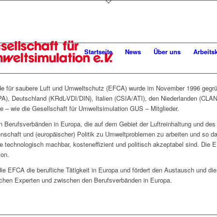
Startseite
News
Über uns
Arbeits
de für saubere Luft und Umweltschutz (EFCA) wurde im November 1996 gegrü
A), Deutschland (KRdL-VDI/DIN), Italien (CSIA/ATI), den Niederlanden (CLAN
 – wie die Gesellschaft für Umweltsimulation GUS – Mitglieder.
erufsverbänden in Europa, die auf dem Gebiet der Luftreinhaltung und des Um
enschaft und (europäischer) Politik zu Umweltproblemen zu arbeiten und so d
 technologisch machbar, kosteneffizient und politisch akzeptabel sind. Die EFC
ion.
 die EFCA die berufliche Tätigkeit in Europa und fördert den Austausch und d
chen Experten und zwischen den Berufsverbänden in Europa.