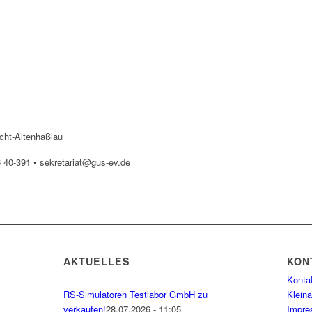
icht-Altenhaßlau
6 40-391 • sekretariat@gus-ev.de
AKTUELLES
KON
Konta
RS-Simulatoren Testlabor GmbH zu
Klein
verkaufen!
28.07.2026 - 11:05
Impr