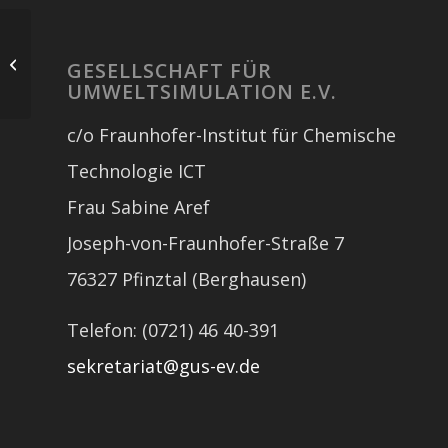
15. Treffen 2012 –
Gastredner: Petri
GESELLSCHAFT FÜR
Hermanneck, euraktiv
UMWELTSIMULATION E.V.
c/o Fraunhofer-Institut für Chemische
Technologie ICT
Frau Sabine Aref
Joseph-von-Fraunhofer-Straße 7
76327 Pfinztal (Berghausen)
Telefon: (0721) 46 40-391
sekretariat@gus-ev.de