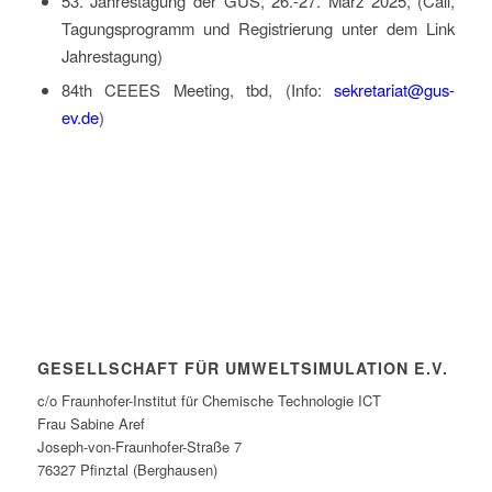
53. Jahrestagung der GUS, 26.-27. März 2025, (Call,
Tagungsprogramm und Registrierung unter dem Link
Jahrestagung)
84th CEEES Meeting, tbd, (Info:
sekretariat@gus-
ev.de
)
GESELLSCHAFT FÜR UMWELTSIMULATION E.V.
c/o Fraunhofer-Institut für Chemische Technologie ICT
Frau Sabine Aref
Joseph-von-Fraunhofer-Straße 7
76327 Pfinztal (Berghausen)